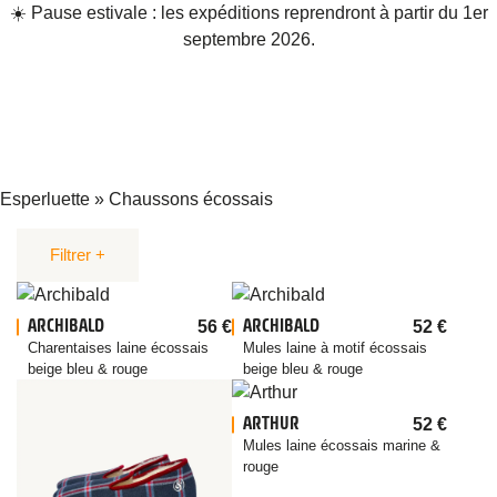
☀️ Pause estivale : les expéditions reprendront à partir du 1er
septembre 2026.
Esperluette
»
Chaussons écossais
Filtrer
ARCHIBALD
ARCHIBALD
56
€
52
€
PAR GENRE
PAR COULEUR
Charentaises laine écossais
Mules laine à motif écossais
Enfant
Sable
Gris
beige bleu & rouge
beige bleu & rouge
Femme
Anthracite
Rouge
ARTHUR
52
€
Homme
Bleu
Orange
Mules laine écossais marine &
Vert Foncé
Bordeaux
rouge