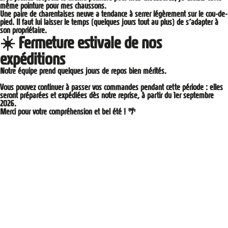
même pointure pour mes chaussons.
Une paire de charentaises neuve a tendance à serrer légèrement sur le cou-de-
pied. Il faut lui laisser le temps (quelques jours tout au plus) de s’adapter à
son propriétaire.
☀️ Fermeture estivale de nos
expéditions
Notre équipe prend quelques jours de repos bien mérités.
Vous pouvez continuer à passer vos commandes pendant cette période : elles
seront préparées et expédiées dès notre reprise,
à partir du 1er septembre
2026
.
Merci pour votre compréhension et bel été ! 🌴