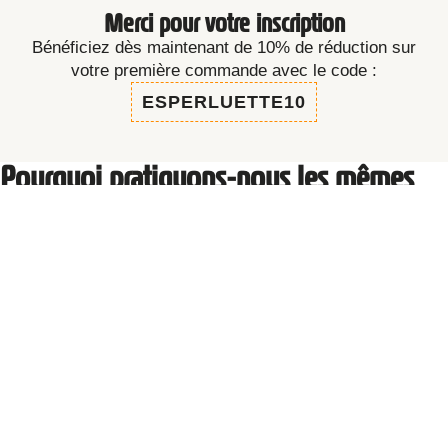
Merci pour votre inscription
Bénéficiez dès maintenant de 10% de réduction sur
votre première commande avec le code :
ESPERLUETTE10
Pourquoi pratiquons-nous les mêmes
prix pour les pointures enfants ?
Un petit chausson c’est un peu moins de tissu et un peu moins de feutre qu’un
plus grand …
MAIS c’est un petit chausson, qui aura tout d’un grand. A savoir la même
qualité et les mêmes caractéristiques et cela imposera des cadences de
production plus faibles. Le gain matière compense donc la perte de rendement.
Le coût de revient d’un chausson junior est similaire à celui d’un chausson
adulte.
Guide des pointures
Si mon pied est fort ou large, je choisis une pointure au-dessus de ma pointure
habituelle.
Si j’hésite souvent entre deux pointures (ex : 37 et 38), je choisis la pointure
au-dessus (38).