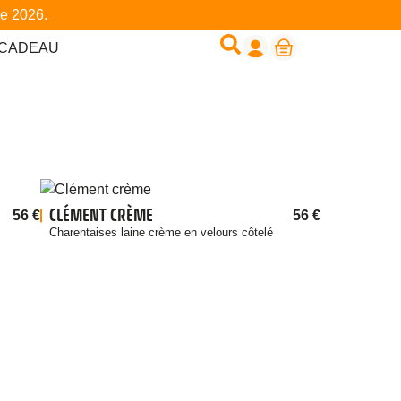
re 2026.
 CADEAU
CLÉMENT CRÈME
56
€
56
€
Charentaises laine crème en velours côtelé