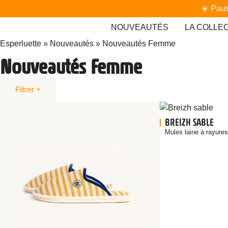
☀️ Paus
NOUVEAUTÉS
LA COLLE
Esperluette
»
Nouveautés
»
Nouveautés Femme
Nouveautés Femme
Filtrer
BREIZH SABLE
PAR STYLE
PAR C
Mules laine à rayures
Chaussons à rayures
Chaussons à motifs
Crèm
Roug
Chaussons unis
Chaussons paillettes
Gris
Chaussons velours
Rose
Chaussons écossais