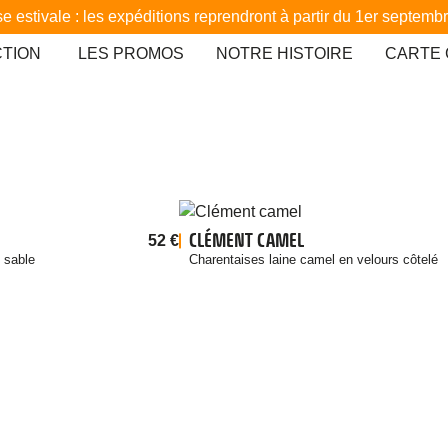
e estivale : les expéditions reprendront à partir du 1er septemb
CTION
LES PROMOS
NOTRE HISTOIRE
CARTE
CLÉMENT CAMEL
52
€
OULEUR
 sable
Charentaises laine camel en velours côtelé
e
Bleu
e
Anthracite