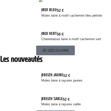
INDI BLEU
52
€
Mules laine à motif cachemire bleu pétrole
INDI VERT
56
€
Charentaises laine à motif cachemire vert
JE DÉCOUVRE
Les nouveautés
BREIZH JAUNE
52
€
Mules laine à rayures jaunes
BREIZH SABLE
52
€
Mules laine à rayures sable