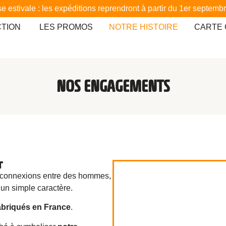
e estivale : les expéditions reprendront à partir du 1er septemb
CTION
LES PROMOS
NOTRE HISTOIRE
CARTE
NOS ENGAGEMENTS
T
s connexions entre des hommes,
’un simple caractère.
abriqués en France
.