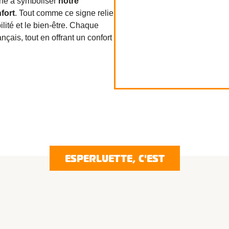
ché à symboliser
notre
nfort
. Tout comme ce signe relie
ilité et le bien-être. Chaque
nçais, tout en offrant un confort
ESPERLUETTE, C'EST