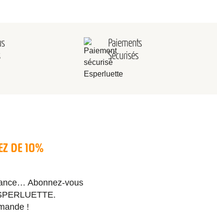
us
Paiements
s
Sécurisés
EZ DE 10%
 France… Abonnez-vous
e ESPERLUETTE.
mmande !