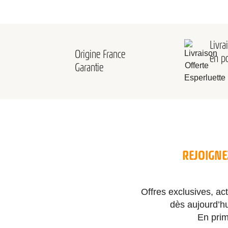
Livra
Origine France
en po
Garantie
REJOIGNE
Offres exclusives, a
dès aujourd’h
En prim