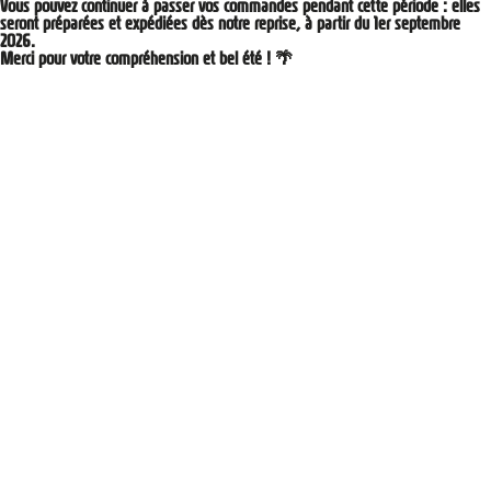
Vous pouvez continuer à passer vos commandes pendant cette période : elles
seront préparées et expédiées dès notre reprise,
à partir du 1er septembre
2026
.
Merci pour votre compréhension et bel été ! 🌴