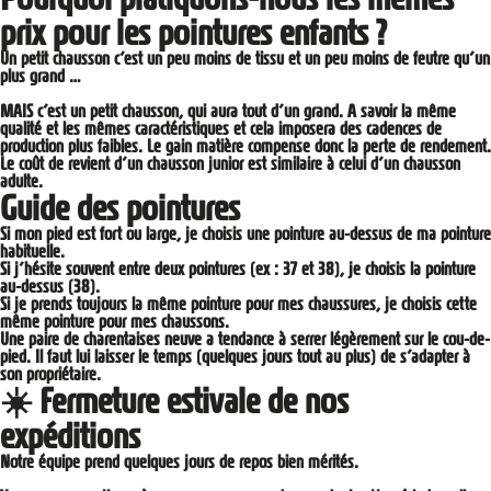
prix pour les pointures enfants ?
Un petit chausson c’est un peu moins de tissu et un peu moins de feutre qu’un
plus grand …
MAIS c’est un petit chausson, qui aura tout d’un grand. A savoir la même
qualité et les mêmes caractéristiques et cela imposera des cadences de
production plus faibles. Le gain matière compense donc la perte de rendement.
Le coût de revient d’un chausson junior est similaire à celui d’un chausson
adulte.
Guide des pointures
Si mon pied est fort ou large, je choisis une pointure au-dessus de ma pointure
habituelle.
Si j’hésite souvent entre deux pointures (ex : 37 et 38), je choisis la pointure
au-dessus (38).
Si je prends toujours la même pointure pour mes chaussures, je choisis cette
même pointure pour mes chaussons.
Une paire de charentaises neuve a tendance à serrer légèrement sur le cou-de-
pied. Il faut lui laisser le temps (quelques jours tout au plus) de s’adapter à
son propriétaire.
☀️ Fermeture estivale de nos
expéditions
Notre équipe prend quelques jours de repos bien mérités.