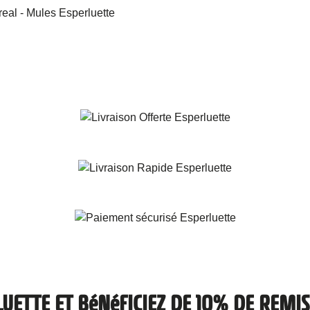
LUETTE ET BéNéFICIEZ DE 10% DE REM