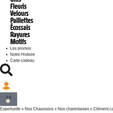
Fleuris
Velours
Paillettes
Écossais
Rayures
Motifs
Les promos
Notre Histoire
Carte cadeau
0
€
Esperluette
»
Nos Chaussons
»
Nos charentaises
»
Clément c