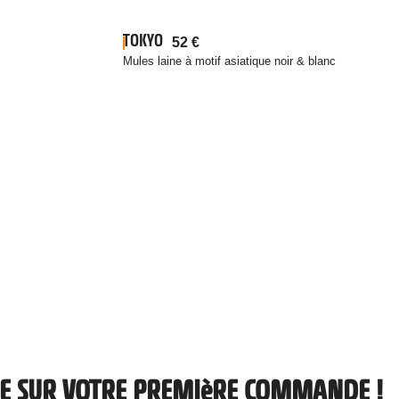
TOKYO
52
€
Mules laine à motif asiatique noir & blanc
ISE SUR VOTRE PREMIèRE COMMANDE !