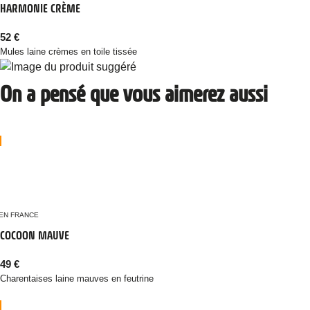
HARMONIE CRÈME
52
€
Mules laine crèmes en toile tissée
On a pensé que vous aimerez aussi
Multi coloris !
EN FRANCE
COCOON MAUVE
49
€
Charentaises laine mauves en feutrine
Multi coloris !