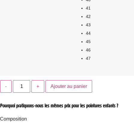
41
42
43
44
45
46
47
Quantité
Ajouter au panier
Pourquoi pratiquons-nous les mêmes prix pour les pointures enfants ?
Composition