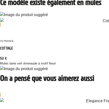
Ce modèle existe également en mules
EN FRANCE
COTTAGE
52
€
Mules laine vert émeraude à motif fleuri
On a pensé que vous aimerez aussi
Multi coloris !