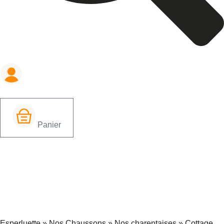
Panier
Esperluette
»
Nos Chaussons
»
Nos charentaises
»
Cottage